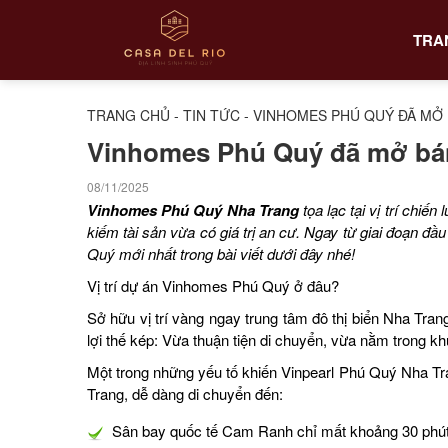
TRA
TRANG CHỦ
-
TIN TỨC
-
VINHOMES PHÚ QUÝ ĐÃ MỞ B
Vinhomes Phú Quý đã mở bán 
08/11/2025
Vinhomes Phú Quý Nha Trang
tọa lạc tại vị trí chi
kiếm tài sản vừa có giá trị an cư. Ngay từ giai đoạn đ
Quý mới nhất trong bài viết dưới đây nhé!
Vị trí dự án Vinhomes Phú Quý ở đâu?
Sở hữu vị trí vàng ngay trung tâm đô thị biển Nha Tra
lợi thế kép: Vừa thuận tiện di chuyển, vừa nằm trong khu
Một trong những yếu tố khiến Vinpearl Phú Quý Nha Tra
Trang, dễ dàng di chuyển đến:
Sân bay quốc tế Cam Ranh chỉ mất khoảng 30 phút