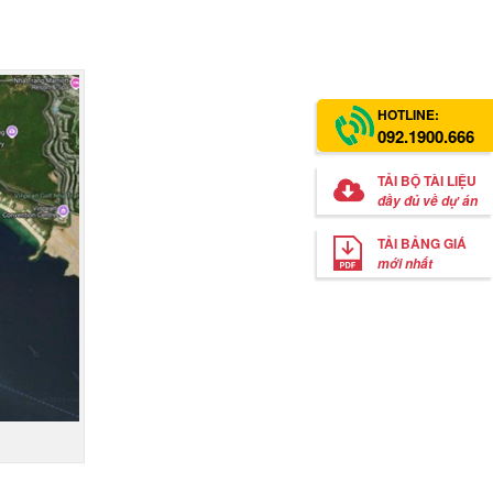
HOTLINE:
092.1900.666
TẢI BỘ TÀI LIỆU
đầy đủ về dự án
TẢI BẢNG GIÁ
mới nhất