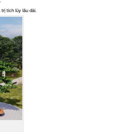
.
ị tích lũy lâu dài.