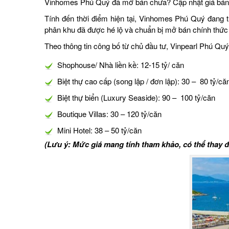
Vinhomes Phú Quý đã mở bán chưa? Cập nhật giá bán
Tính đến thời điểm hiện tại, Vinhomes Phú Quý đang tr
phân khu đã được hé lộ và chuẩn bị mở bán chính thức tr
Theo thông tin công bố từ chủ đầu tư, Vinpearl Phú Qu
Shophouse/ Nhà liền kề: 12-15 tỷ/ căn
Biệt thự cao cấp (song lập / đơn lập): 30 – 80 tỷ/că
Biệt thự biển (Luxury Seaside): 90 – 100 tỷ/căn
Boutique Villas: 30 – 120 tỷ/căn
Mini Hotel: 38 – 50 tỷ/căn
(Lưu ý: Mức giá mang tính tham khảo, có thể thay đ