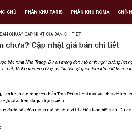
NG CHỦ
PHÂN KHU PARIS
PHÂN KHU ROMA
CHÍNH
ÁN CHƯA? CẬP NHẬT GIÁ BÁN CHI TIẾT
chưa? Cập nhật giá bán chi tiết
ến lược bậc nhất Nha Trang. Dự án mang đến mô hình nghỉ dưỡng kết h
ầu ra mắt, Vinhomes Phú Quý đã thu hút sự quan tâm lớn nhờ tiềm năn
ng, liền kề trục đường ven biển Trần Phú và chỉ mất vài phút để k
 vực phát triển du lịch trọng điểm.
ng được săn đón mạnh mẽ chính là vị trí chiến lược hiếm có. Dự án t
.