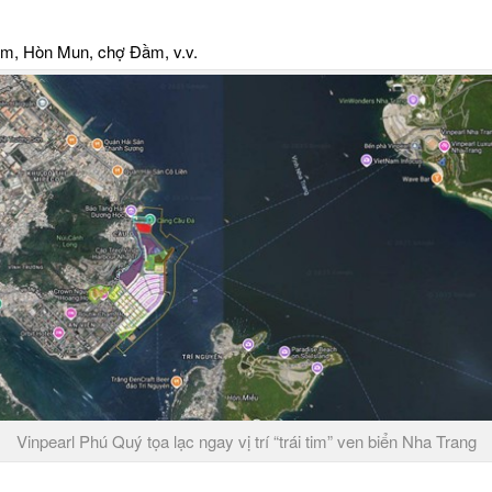
ằm, Hòn Mun, chợ Đầm, v.v.
Vinpearl Phú Quý tọa lạc ngay vị trí “trái tim” ven biển Nha Trang