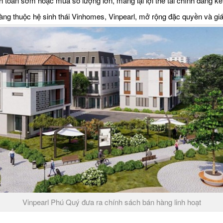
 toán sớm hoặc mua số lượng lớn, mang lại lợi thế tài chính đáng kể
ng thuộc hệ sinh thái Vinhomes, Vinpearl, mở rộng đặc quyền và giá tr
Vinpearl Phú Quý đưa ra chính sách bán hàng linh hoạt