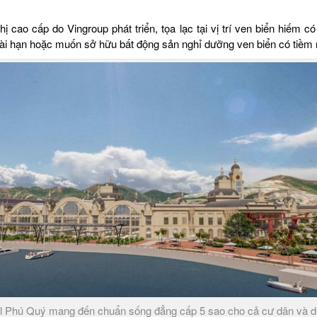
 cao cấp do Vingroup phát triển, tọa lạc tại vị trí ven biển hiếm 
i hạn hoặc muốn sở hữu bất động sản nghỉ dưỡng ven biển có tiềm nă
l Phú Quý mang đến chuẩn sống đẳng cấp 5 sao cho cả cư dân và 