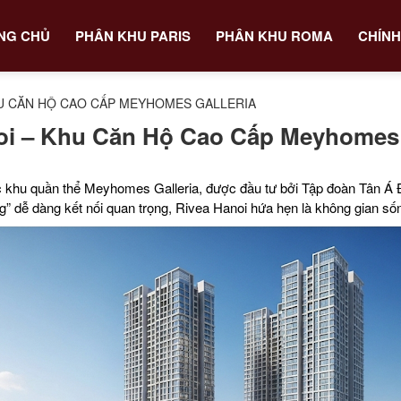
NG CHỦ
PHÂN KHU PARIS
PHÂN KHU ROMA
CHÍNH
HU CĂN HỘ CAO CẤP MEYHOMES GALLERIA
i – Khu Căn Hộ Cao Cấp Meyhomes 
c khu quần thể Meyhomes Galleria, được đầu tư bởi Tập đoàn Tân Á
” dễ dàng kết nối quan trọng, Rivea Hanoi hứa hẹn là không gian s