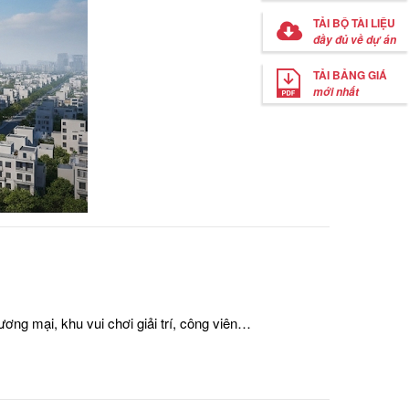
TẢI BỘ TÀI LIỆU
đầy đủ về dự án
TẢI BẢNG GIÁ
mới nhất
ơng mại, khu vui chơi giải trí, công viên…