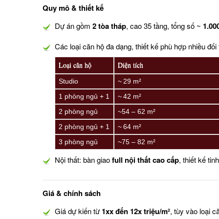
Quy mô & thiết kế
Dự án gồm
2 tòa tháp
, cao 35 tầng, tổng số ~
1.00
Các loại căn hộ đa dạng, thiết kế phù hợp nhiều đố
Loại căn hộ
Diện tích
Studio
~ 29 m²
1 phòng ngủ + 1
~ 42 m²
2 phòng ngủ
~54 – 62 m²
2 phòng ngủ + 1
~ 64 m²
3 phòng ngủ
~75 – 82 m²
Nội thất: bàn giao
full nội thất cao cấp
, thiết kế ti
Giá & chính sách
Giá dự kiến từ
1xx đến 12x triệu/m²
, tùy vào loại 