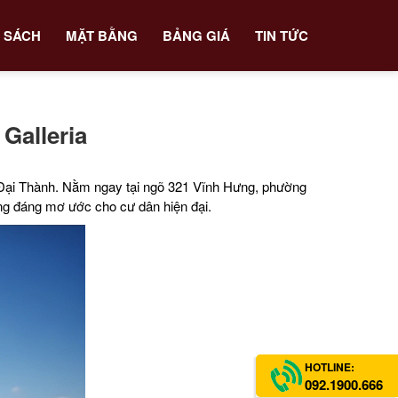
 SÁCH
MẶT BẰNG
BẢNG GIÁ
TIN TỨC
Galleria
 Đại Thành. Nằm ngay tại ngõ 321 Vĩnh Hưng, phường
ống đáng mơ ước cho cư dân hiện đại.
HOTLINE:
092.1900.666