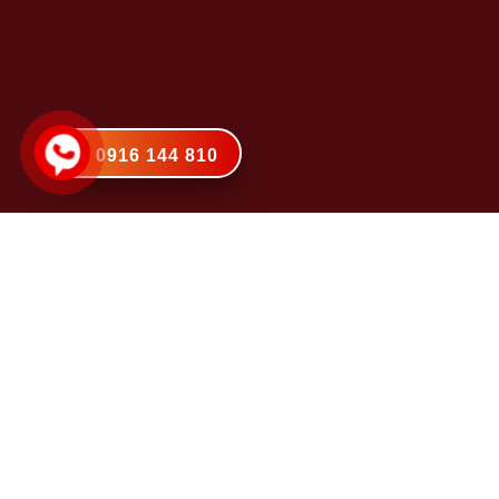
0916 144 810
Anh Trung
đã tải xuống bảng giá
Click tải bảng giá ngay
20
phút trước