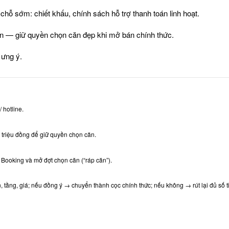
 chỗ sớm: chiết khấu, chính sách hỗ trợ thanh toán linh hoạt.
căn — giữ quyền chọn căn đẹp khi mở bán chính thức.
 ưng ý.
 hotline.
 triệu đồng để giữ quyền chọn căn.
 Booking và mở đợt chọn căn (“ráp căn”).
 tầng, giá; nếu đồng ý → chuyển thành cọc chính thức; nếu không → rút lại đủ số t