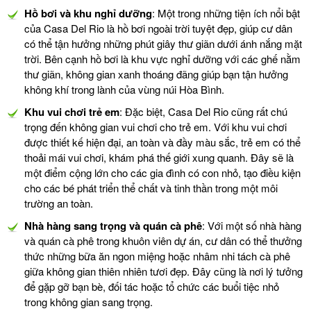
Hồ bơi và khu nghỉ dưỡng
: Một trong những tiện ích nổi bật
của Casa Del Rio là hồ bơi ngoài trời tuyệt đẹp, giúp cư dân
có thể tận hưởng những phút giây thư giãn dưới ánh nắng mặt
trời. Bên cạnh hồ bơi là khu vực nghỉ dưỡng với các ghế nằm
thư giãn, không gian xanh thoáng đãng giúp bạn tận hưởng
không khí trong lành của vùng núi Hòa Bình.
Khu vui chơi trẻ em
: Đặc biệt, Casa Del Rio cũng rất chú
trọng đến không gian vui chơi cho trẻ em. Với khu vui chơi
được thiết kế hiện đại, an toàn và đầy màu sắc, trẻ em có thể
thoải mái vui chơi, khám phá thế giới xung quanh. Đây sẽ là
một điểm cộng lớn cho các gia đình có con nhỏ, tạo điều kiện
cho các bé phát triển thể chất và tinh thần trong một môi
trường an toàn.
Nhà hàng sang trọng và quán cà phê
: Với một số nhà hàng
và quán cà phê trong khuôn viên dự án, cư dân có thể thưởng
thức những bữa ăn ngon miệng hoặc nhâm nhi tách cà phê
giữa không gian thiên nhiên tươi đẹp. Đây cũng là nơi lý tưởng
để gặp gỡ bạn bè, đối tác hoặc tổ chức các buổi tiệc nhỏ
trong không gian sang trọng.