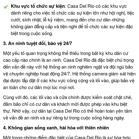
Khu vực tổ chức sự kiện
: Casa Del Rio có các khu vực
dành riêng cho việc tổ chức các sự kiện lớn như hội nghị, tiệc
cưới, sinh nhật, lễ kỷ niệm, mang đến cho cư dân những
không gian đẳng cấp và tiện nghi để tổ chức các sự kiện đặc
biệt trong cuộc sống.
3.
An ninh tuyệt đối, bảo vệ 24/7
Một yếu tố quan trọng không thể thiếu trong bất kỳ khu dân cư
cao cấp nào chính là an ninh. Casa Del Rio đã đặc biệt chú trọng
đến vấn đề này với hệ thống an ninh nghiêm ngặt và đội ngũ bảo
vệ chuyên nghiệp hoạt động 24/7. Hệ thống camera giám sát hiện
đại được lắp đặt ở các khu vực công cộng và lối vào, giúp bảo vệ
an toàn cho cư dân mọi lúc mọi nơi.
Cùng với đó, các lối vào và cửa chính được kiểm soát chặt chẽ,
đảm bảo chỉ có cư dân và khách mời được phép vào khu biệt
thự. Nhờ vậy, cư dân tại Casa Del Rio có thể hoàn toàn yên tâm
về vấn đề an ninh và sự riêng tư trong cuộc sống hàng ngày.
4.
Không gian sống xanh, hài hòa với thiên nhiên
Một trong những điểm đặc biệt của Casa Del Rio là sự hòa hợp