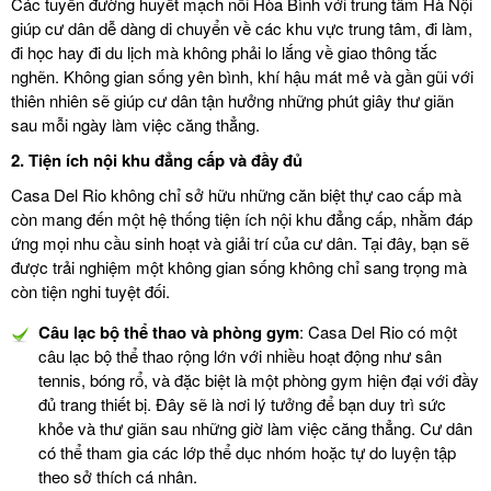
Các tuyến đường huyết mạch nối Hòa Bình với trung tâm Hà Nội
giúp cư dân dễ dàng di chuyển về các khu vực trung tâm, đi làm,
đi học hay đi du lịch mà không phải lo lắng về giao thông tắc
nghẽn. Không gian sống yên bình, khí hậu mát mẻ và gần gũi với
thiên nhiên sẽ giúp cư dân tận hưởng những phút giây thư giãn
sau mỗi ngày làm việc căng thẳng.
2.
Tiện ích nội khu đẳng cấp và đầy đủ
Casa Del Rio không chỉ sở hữu những căn biệt thự cao cấp mà
còn mang đến một hệ thống tiện ích nội khu đẳng cấp, nhằm đáp
ứng mọi nhu cầu sinh hoạt và giải trí của cư dân. Tại đây, bạn sẽ
được trải nghiệm một không gian sống không chỉ sang trọng mà
còn tiện nghi tuyệt đối.
Câu lạc bộ thể thao và phòng gym
: Casa Del Rio có một
câu lạc bộ thể thao rộng lớn với nhiều hoạt động như sân
tennis, bóng rổ, và đặc biệt là một phòng gym hiện đại với đầy
đủ trang thiết bị. Đây sẽ là nơi lý tưởng để bạn duy trì sức
khỏe và thư giãn sau những giờ làm việc căng thẳng. Cư dân
có thể tham gia các lớp thể dục nhóm hoặc tự do luyện tập
theo sở thích cá nhân.