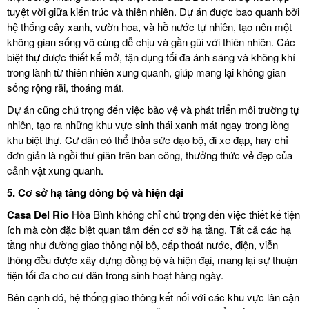
tuyệt vời giữa kiến trúc và thiên nhiên. Dự án được bao quanh bởi
hệ thống cây xanh, vườn hoa, và hồ nước tự nhiên, tạo nên một
không gian sống vô cùng dễ chịu và gần gũi với thiên nhiên. Các
biệt thự được thiết kế mở, tận dụng tối đa ánh sáng và không khí
trong lành từ thiên nhiên xung quanh, giúp mang lại không gian
sống rộng rãi, thoáng mát.
Dự án cũng chú trọng đến việc bảo vệ và phát triển môi trường tự
nhiên, tạo ra những khu vực sinh thái xanh mát ngay trong lòng
khu biệt thự. Cư dân có thể thỏa sức dạo bộ, đi xe đạp, hay chỉ
đơn giản là ngồi thư giãn trên ban công, thưởng thức vẻ đẹp của
cảnh vật xung quanh.
5.
Cơ sở hạ tầng đồng bộ và hiện đại
Casa Del Rio
Hòa Bình không chỉ chú trọng đến việc thiết kế tiện
ích mà còn đặc biệt quan tâm đến cơ sở hạ tầng. Tất cả các hạ
tầng như đường giao thông nội bộ, cấp thoát nước, điện, viễn
thông đều được xây dựng đồng bộ và hiện đại, mang lại sự thuận
tiện tối đa cho cư dân trong sinh hoạt hàng ngày.
Bên cạnh đó, hệ thống giao thông kết nối với các khu vực lân cận