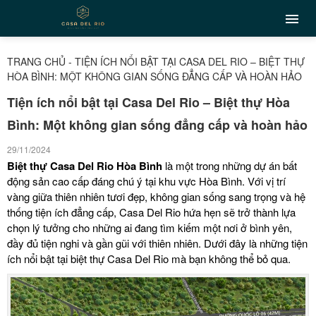
TRANG CHỦ
-
TIỆN ÍCH NỔI BẬT TẠI CASA DEL RIO – BIỆT THỰ
HÒA BÌNH: MỘT KHÔNG GIAN SỐNG ĐẲNG CẤP VÀ HOÀN HẢO
Tiện ích nổi bật tại Casa Del Rio – Biệt thự Hòa
Bình: Một không gian sống đẳng cấp và hoàn hảo
29/11/2024
Biệt thự Casa Del Rio Hòa Bình
là một trong những dự án bất
động sản cao cấp đáng chú ý tại khu vực Hòa Bình. Với vị trí
vàng giữa thiên nhiên tươi đẹp, không gian sống sang trọng và hệ
thống tiện ích đẳng cấp, Casa Del Rio hứa hẹn sẽ trở thành lựa
chọn lý tưởng cho những ai đang tìm kiếm một nơi ở bình yên,
đầy đủ tiện nghi và gần gũi với thiên nhiên. Dưới đây là những tiện
ích nổi bật tại biệt thự Casa Del Rio mà bạn không thể bỏ qua.