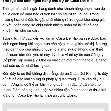
Thủ tục bảo lãnh ngân hàng cho dự án Casa Del Rio
Thủ tục bảo lãnh ngân hàng dành cho khách hàng chọn mua dự
án là cách để đảm bảo quyền lợi cho người tiêu dùng. Trong
trường hợp chủ đầu tư gặp phải những rủi ro ngoài khả năng giải
quyết, ngân hàng sẽ chịu trách nhiệm hoàn trả lại tất cả các
khoản tiền cho cư dân.
Tương tự như vậy, đến với dự án Casa Del Rio bạn sẽ được bảo
lãnh ngân hàng khi chọn mua căn hộ giữa lòng khu đô thị. Nhưng
theo đánh giá của nhiều chuyên gia, mọi người không cần thiết
phải quan tâm đến yếu tố này. Lý do là vì độ uy tín của Công ty
Cổ phần Tập đoàn Big One đã được chứng minh thông qua hàng
loạt các dự án chất lượng cao.
Đến đây ta có thể khẳng định rằng, dự án Casa Del Rio hội tụ đầy
đủ tất cả các loại chứng từ pháp lý quan trọng. Dựa vào đây cư
dân tương lai có thể an tâm trong quá trình đầu tư căn hộ cho
mình. Đảm bảo bạn sẽ nhận về nhiều tiện ích sống thiết thực khi
lựa chọn Casa Del Rio làm nơi an cư lý tưởng.