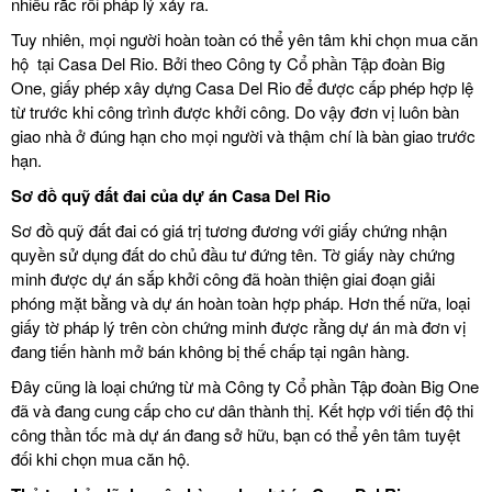
nhiều rắc rối pháp lý xảy ra.
Tuy nhiên, mọi người hoàn toàn có thể yên tâm khi chọn mua căn
hộ tại Casa Del Rio. Bởi theo Công ty Cổ phần Tập đoàn Big
One, giấy phép xây dựng Casa Del Rio để được cấp phép hợp lệ
từ trước khi công trình được khởi công. Do vậy đơn vị luôn bàn
giao nhà ở đúng hạn cho mọi người và thậm chí là bàn giao trước
hạn.
Sơ đồ quỹ đất đai của
dự án Casa Del Rio
Sơ đồ quỹ đất đai có giá trị tương đương với giấy chứng nhận
quyền sử dụng đất do chủ đầu tư đứng tên. Tờ giấy này chứng
minh được dự án sắp khởi công đã hoàn thiện giai đoạn giải
phóng mặt bằng và dự án hoàn toàn hợp pháp. Hơn thế nữa, loại
giấy tờ pháp lý trên còn chứng minh được rằng dự án mà đơn vị
đang tiến hành mở bán không bị thế chấp tại ngân hàng.
Đây cũng là loại chứng từ mà Công ty Cổ phần Tập đoàn Big One
đã và đang cung cấp cho cư dân thành thị. Kết hợp với tiến độ thi
công thần tốc mà dự án đang sở hữu, bạn có thể yên tâm tuyệt
đối khi chọn mua căn hộ.