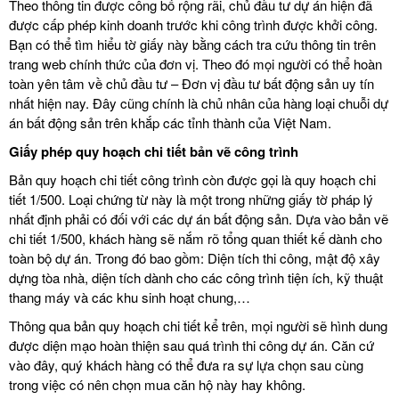
Theo thông tin được công bố rộng rãi, chủ đầu tư dự án hiện đã
được cấp phép kinh doanh trước khi công trình được khởi công.
Bạn có thể tìm hiểu tờ giấy này bằng cách tra cứu thông tin trên
trang web chính thức của đơn vị. Theo đó mọi người có thể hoàn
toàn yên tâm về chủ đầu tư – Đơn vị đầu tư bất động sản uy tín
nhất hiện nay. Đây cũng chính là chủ nhân của hàng loại chuỗi dự
án bất động sản trên khắp các tỉnh thành của Việt Nam.
Giấy phép quy hoạch chi tiết bản vẽ công trình
Bản quy hoạch chi tiết công trình còn được gọi là quy hoạch chi
tiết 1/500. Loại chứng từ này là một trong những giấy tờ pháp lý
nhất định phải có đối với các dự án bất động sản. Dựa vào bản vẽ
chi tiết 1/500, khách hàng sẽ nắm rõ tổng quan thiết kế dành cho
toàn bộ dự án. Trong đó bao gồm: Diện tích thi công, mật độ xây
dựng tòa nhà, diện tích dành cho các công trình tiện ích, kỹ thuật
thang máy và các khu sinh hoạt chung,…
Thông qua bản quy hoạch chi tiết kể trên, mọi người sẽ hình dung
được diện mạo hoàn thiện sau quá trình thi công dự án. Căn cứ
vào đây, quý khách hàng có thể đưa ra sự lựa chọn sau cùng
trong việc có nên chọn mua căn hộ này hay không.