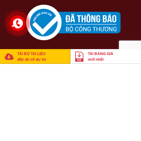
TẢI BỘ TÀI LIỆU
TẢI BẢNG GIÁ
đầy đủ về dự án
mới nhất
© 2021 Casa Del Rio Hòa Bình. Cung cấp bởi
Mathsoft Việt Nam
Anh Trung
đã tải xuống bảng giá
Click tải bảng giá ngay
20
phút trước