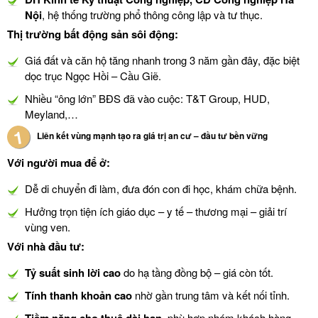
Nội
, hệ thống trường phổ thông công lập và tư thục.
Thị trường bất động sản sôi động:
Giá đất và căn hộ tăng nhanh trong 3 năm gần đây, đặc biệt
dọc trục Ngọc Hồi – Cầu Giẽ.
Nhiều “ông lớn” BĐS đã vào cuộc: T&T Group, HUD,
Meyland,…
Liên kết vùng mạnh tạo ra giá trị an cư – đầu tư bền vững
Với người mua để ở:
Dễ di chuyển đi làm, đưa đón con đi học, khám chữa bệnh.
Hưởng trọn tiện ích giáo dục – y tế – thương mại – giải trí
vùng ven.
Với nhà đầu tư:
Tỷ suất sinh lời cao
do hạ tầng đồng bộ – giá còn tốt.
Tính thanh khoản cao
nhờ gần trung tâm và kết nối tỉnh.
, phù hợp nhóm khách hàng