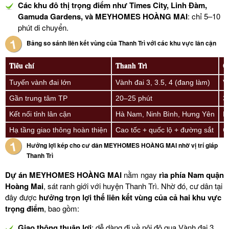
Các khu đô thị trọng điểm như Times City, Linh Đàm,
Gamuda Gardens, và MEYHOMES HOÀNG MAI
: chỉ 5–10
phút di chuyển.
Bảng so sánh liên kết vùng của Thanh Trì với các khu vực lân cận
Tiêu chí
Thanh Trì
G
Tuyến vành đai lớn
Vành đai 3, 3.5, 4 (đang làm)
V
Gần trung tâm TP
20–25 phút
3
Kết nối tỉnh lân cận
Hà Nam, Ninh Bình, Hưng Yên
H
Hạ tầng giao thông hoàn thiện
Cao tốc + quốc lộ + đường sắt
C
Hưởng lợi kép cho cư dân MEYHOMES HOÀNG MAI nhờ vị trí giáp
Thanh Trì
Dự án
MEYHOMES HOÀNG MAI
nằm ngay
rìa phía Nam quận
Hoàng Mai
, sát ranh giới với huyện Thanh Trì. Nhờ đó, cư dân tại
đây được
hưởng trọn lợi thế liên kết vùng của cả hai khu vực
trọng điểm
, bao gồm:
Giao thông thuận lợi
: dễ dàng đi về nội đô qua Vành đai 3,