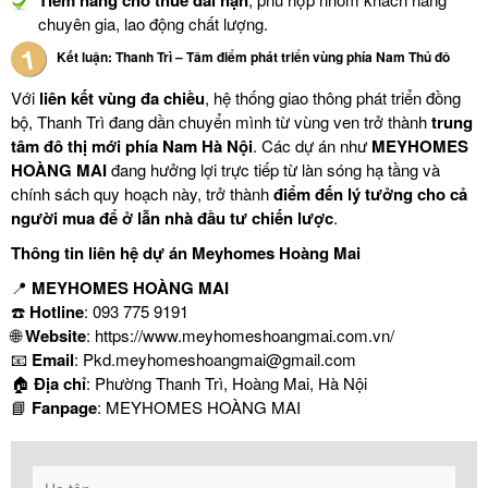
Tiềm năng cho thuê dài hạn
chuyên gia, lao động chất lượng.
Kết luận: Thanh Trì – Tâm điểm phát triển vùng phía Nam Thủ đô
Với
liên kết vùng đa chiều
, hệ thống giao thông phát triển đồng
bộ, Thanh Trì đang dần chuyển mình từ vùng ven trở thành
trung
tâm đô thị mới phía Nam Hà Nội
. Các dự án như
MEYHOMES
HOÀNG MAI
đang hưởng lợi trực tiếp từ làn sóng hạ tầng và
chính sách quy hoạch này, trở thành
điểm đến lý tưởng cho cả
người mua để ở lẫn nhà đầu tư chiến lược
.
Thông tin liên hệ dự án Meyhomes Hoàng Mai
📍
MEYHOMES HOÀNG MAI
☎️
Hotline
: 093 775 9191
🌐
Website
:
https://www.meyhomeshoangmai.com.vn/
📧
Email
: Pkd.meyhomeshoangmai@gmail.com
🏠
Địa chỉ
: Phường Thanh Trì, Hoàng Mai, Hà Nội
📘
Fanpage
:
MEYHOMES HOÀNG MAI