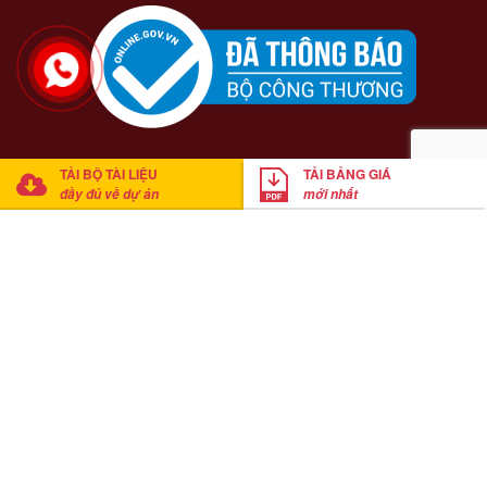
TẢI BỘ TÀI LIỆU
TẢI BẢNG GIÁ
đầy đủ về dự án
mới nhất
© 2021 Casa Del Rio Hòa Bình. Cung cấp bởi
Mathsoft Việt Nam
Anh Trung
đã tải xuống bảng giá
Click tải bảng giá ngay
20
phút trước