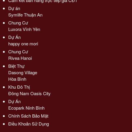
Cam kết bán hàng trực tiếp giá CĐT
Dự án
Symlife Thuận An
Chung Cư
Luxora Vĩnh Yên
Dự Án
happy one mori
Chung Cư
Rivea Hanoi
Biệt Thự
Dasong Village
Hòa Bình
Khu Đô Thị
Đông Nam Oasis City
Dự Án
Ecopark Ninh Bình
Chính Sách Bảo Mật
Điều Khoản Sử Dụng