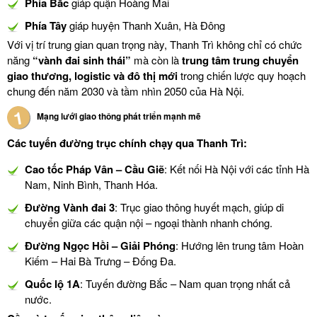
Phía Bắc
giáp quận Hoàng Mai
Phía Tây
giáp huyện Thanh Xuân, Hà Đông
Với vị trí trung gian quan trọng này, Thanh Trì không chỉ có chức
năng
“vành đai sinh thái”
mà còn là
trung tâm trung chuyển
giao thương, logistic và đô thị mới
trong chiến lược quy hoạch
chung đến năm 2030 và tầm nhìn 2050 của Hà Nội.
Mạng lưới giao thông phát triển mạnh mẽ
Các tuyến đường trục chính chạy qua Thanh Trì:
Cao tốc Pháp Vân – Cầu Giẽ
: Kết nối Hà Nội với các tỉnh Hà
Nam, Ninh Bình, Thanh Hóa.
Đường Vành đai 3
: Trục giao thông huyết mạch, giúp di
chuyển giữa các quận nội – ngoại thành nhanh chóng.
Đường Ngọc Hồi – Giải Phóng
: Hướng lên trung tâm Hoàn
Kiếm – Hai Bà Trưng – Đống Đa.
Quốc lộ 1A
: Tuyến đường Bắc – Nam quan trọng nhất cả
nước.