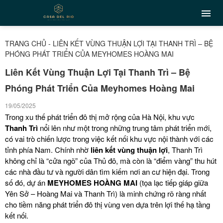
TRANG CHỦ
-
LIÊN KẾT VÙNG THUẬN LỢI TẠI THANH TRÌ – BỆ
PHÓNG PHÁT TRIỂN CỦA MEYHOMES HOÀNG MAI
Liên Kết Vùng Thuận Lợi Tại Thanh Trì – Bệ
Phóng Phát Triển Của Meyhomes Hoàng Mai
19/05/2025
Trong xu thế phát triển đô thị mở rộng của Hà Nội, khu vực
Thanh Trì
nổi lên như một trong những trung tâm phát triển mới,
có vai trò chiến lược trong việc kết nối khu vực nội thành với các
tỉnh phía Nam. Chính nhờ
liên kết vùng thuận lợi
, Thanh Trì
không chỉ là “cửa ngõ” của Thủ đô, mà còn là “điểm vàng” thu hút
các nhà đầu tư và người dân tìm kiếm nơi an cư hiện đại. Trong
số đó, dự án
MEYHOMES HOÀNG MAI
(tọa lạc tiếp giáp giữa
Yên Sở – Hoàng Mai và Thanh Trì) là minh chứng rõ ràng nhất
cho tiềm năng phát triển đô thị vùng ven dựa trên lợi thế hạ tầng
kết nối.