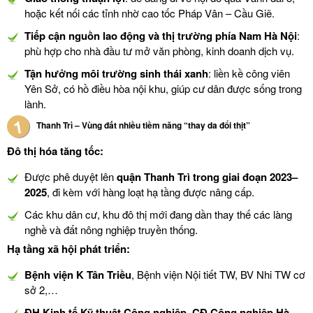
hoặc kết nối các tỉnh nhờ cao tốc Pháp Vân – Cầu Giẽ.
Tiếp cận nguồn lao động và thị trường phía Nam Hà Nội
:
phù hợp cho nhà đầu tư mở văn phòng, kinh doanh dịch vụ.
Tận hưởng môi trường sinh thái xanh
: liền kề công viên
Yên Sở, có hồ điều hòa nội khu, giúp cư dân được sống trong
lành.
Thanh Trì – Vùng đất nhiều tiềm năng “thay da đổi thịt”
Đô thị hóa tăng tốc:
Được phê duyệt lên
quận Thanh Trì trong giai đoạn 2023–
2025
, đi kèm với hàng loạt hạ tầng được nâng cấp.
Các khu dân cư, khu đô thị mới đang dần thay thế các làng
nghề và đất nông nghiệp truyền thống.
Hạ tầng xã hội phát triển:
Bệnh viện K Tân Triều
, Bệnh viện Nội tiết TW, BV Nhi TW cơ
sở 2,…
ĐH Kinh tế Kỹ thuật Công nghiệp, CĐ Công nghiệp Hà