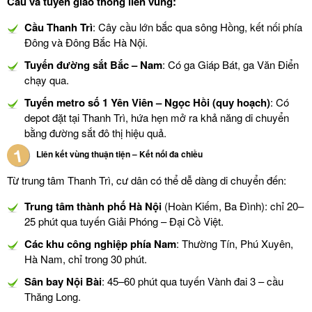
Cầu và tuyến giao thông liên vùng:
Cầu Thanh Trì
: Cây cầu lớn bắc qua sông Hồng, kết nối phía
Đông và Đông Bắc Hà Nội.
Tuyến đường sắt Bắc – Nam
: Có ga Giáp Bát, ga Văn Điển
chạy qua.
Tuyến metro số 1 Yên Viên – Ngọc Hồi (quy hoạch)
: Có
depot đặt tại Thanh Trì, hứa hẹn mở ra khả năng di chuyển
bằng đường sắt đô thị hiệu quả.
Liên kết vùng thuận tiện – Kết nối đa chiều
Từ trung tâm Thanh Trì, cư dân có thể dễ dàng di chuyển đến:
Trung tâm thành phố Hà Nội
(Hoàn Kiếm, Ba Đình): chỉ 20–
25 phút qua tuyến Giải Phóng – Đại Cồ Việt.
Các khu công nghiệp phía Nam
: Thường Tín, Phú Xuyên,
Hà Nam, chỉ trong 30 phút.
Sân bay Nội Bài
: 45–60 phút qua tuyến Vành đai 3 – cầu
Thăng Long.