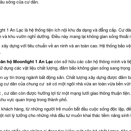
cầu sống của cư dân.
 1 An Lạc là hệ thống tiện ích nội khu đa dạng và đẳng cấp. Cư dân 
 và khu vườn nghỉ dưỡng. Điều này mang lại không gian sống thoải má
ây dựng với tiêu chuẩn về an ninh và an toàn cao. Hệ thống bảo vệ 
.
căn hộ Moonlight 1 An Lạc
còn sở hữu các căn hộ thông minh và tiện
 sử dụng các vật liệu chất lượng, đảm bảo không gian sống sang trọng 
n uy tín trong ngành bất động sản. Chất lượng xây dựng được đảm bả
ng cư dân của chung cư sẽ có một ngôi nhà vừa an toàn vừa bền vữ
ht , cư dân còn được hưởng lợi từ một mạng lưới giao thông thuận ti
khu vực quan trọng trong thành phố.
 khách hàng, từ những người trẻ muốn bắt đầu cuộc sống độc lập, đế
ột nơi lý tưởng cho những nhà đầu tư muốn khai thác tiềm năng sinh l
 cân nhắc cho những ai đang tìm kiếm một căn hộ chất lượng, tiện nghi