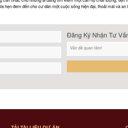
a hẹn đem đến cho cư dân một cuộc sống hiện đại, thoải mái và an là
Đăng Ký Nhận Tư Vấ
TẢI TÀI LIỆU DỰ ÁN