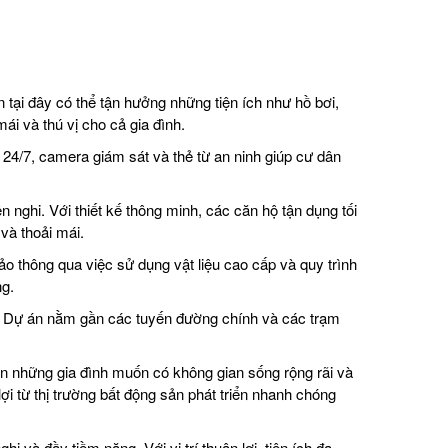
tại đây có thể tận hưởng những tiện ích như hồ bơi,
i và thú vị cho cả gia đình.
24/7, camera giám sát và thẻ từ an ninh giúp cư dân
 nghi. Với thiết kế thông minh, các căn hộ tận dụng tối
và thoải mái.
o thông qua việc sử dụng vật liệu cao cấp và quy trình
ng.
ện. Dự án nằm gần các tuyến đường chính và các trạm
n những gia đình muốn có không gian sống rộng rãi và
ợi từ thị trường bất động sản phát triển nhanh chóng
 và đầy tiềm năng. Với vị trí thuận lợi, tiện ích đa