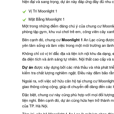
hiện đại và sang trọng, dự án này đáp ứng đầy đủ nhu 
Vị Trí Moonlight 1
Mặt Bằng Moonlight 1
Một trong những điểm đáng chú ý của chung cư Moonlight
phòng tập gym, khu vui chơi trẻ em, công viên cây xanh
Bên cạnh đó, chung cư
Moonlight 1
An Lạc cũng được x
yên tâm sống và làm việc trong một môi trường an lành
Không chỉ có vị trí đắc địa và tiện ích nội khu đa dạng,
đa diện tích và ánh sáng tự nhiên. Nội thất cao cấp và
Dự án
được xây dựng bởi các nhà thầu và nhà phát triể
kiểm tra chất lượng nghiêm ngặt. Điều này đảm bảo rằ
Ngoài ra, với việc sở hữu căn hộ tại chung cư Moonlig
giao thông công cộng, giúp di chuyển dễ dàng đến các 
Đặc biệt, chung cư này cũng phù hợp với mọi đối tượng
tiện nghi. Bên cạnh đó, dự án cũng hứa hẹn trở thành m
của TP. Hà Nội.
Tóm lại, căn hộ Moonlight 1 An Lạc là một lựa chọn đáng