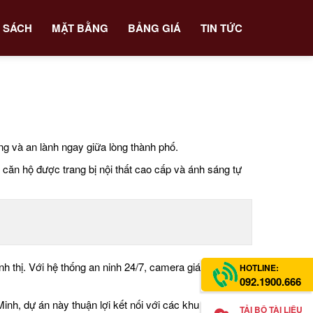
 SÁCH
MẶT BẰNG
BẢNG GIÁ
TIN TỨC
g và an lành ngay giữa lòng thành phố.
 căn hộ được trang bị nội thất cao cấp và ánh sáng tự
 thị. Với hệ thống an ninh 24/7, camera giám sát và
HOTLINE:
092.1900.666
inh, dự án này thuận lợi kết nối với các khu vực trung
TẢI BỘ TÀI LIỆU