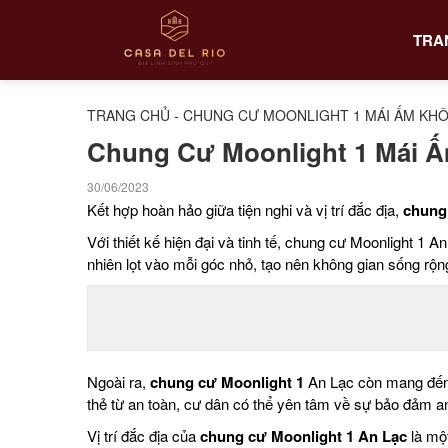
TRA
TRANG CHỦ
-
CHUNG CƯ MOONLIGHT 1 MÁI ẤM KHÔ
Chung Cư Moonlight 1 Mái 
30/06/2023
Kết hợp hoàn hảo giữa tiện nghi và vị trí đắc địa,
chung 
Với thiết kế hiện đại và tinh tế, chung cư Moonlight 1 
nhiên lọt vào mỗi góc nhỏ, tạo nên không gian sống rộn
Ngoài ra,
chung cư Moonlight 1
An Lạc còn mang đến m
thẻ từ an toàn, cư dân có thể yên tâm về sự bảo đảm an 
Vị trí đắc địa của
chung cư Moonlight 1 An Lạc
là một