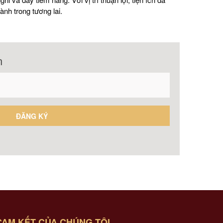
nh trong tương lai.
n
CAM KẾT CỦA CHÚNG TÔI