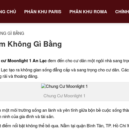
NG CHỦ
PHÂN KHU PARIS
PHÂN KHU ROMA
CHÍNH
NG GÌ BẰNG
Ấm Không Gì Bằng
cư Moonlight 1 An Lạc
đem đến cho cư dân một ngôi nhà sang trọn
An Lạc tạo ra không gian sống đẳng cấp và sang trọng cho cư dân. Các
g rãi và thoáng đãng.
Chung Cư Moonlight 1
ột môi trường sống an lành và yên tĩnh giữa bộn bề cuộc sống thành
ninh của gia đình và tài sản.
 điểm nổi bật không thể bỏ qua. Nằm tại quận Bình Tân, TP. Hồ Chí M