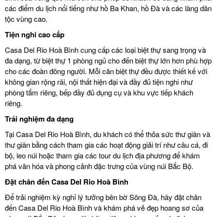
các điểm du lịch nổi tiếng như hồ Ba Khan, hồ Đà và các làng dân
tộc vùng cao.
Tiện nghi cao cấp
Casa Del Rio Hoà Bình cung cấp các loại biệt thự sang trọng và
đa dạng, từ biệt thự 1 phòng ngủ cho đến biệt thự lớn hơn phù hợp
cho các đoàn đông người. Mỗi căn biệt thự đều được thiết kế với
không gian rộng rãi, nội thất hiện đại và đầy đủ tiện nghi như
phòng tắm riêng, bếp đầy đủ dụng cụ và khu vực tiếp khách
riêng.
Trải nghiệm đa dạng
Tại Casa Del Rio Hoà Bình, du khách có thể thỏa sức thư giãn và
thư giãn bằng cách tham gia các hoạt động giải trí như câu cá, đi
bộ, leo núi hoặc tham gia các tour du lịch địa phương để khám
phá văn hóa và phong cảnh đặc trưng của vùng núi Bắc Bộ.
Đặt chân đến Casa Del Rio Hoà Bình
Để trải nghiệm kỳ nghỉ lý tưởng bên bờ Sông Đà, hãy đặt chân
đến Casa Del Rio Hoà Bình và khám phá vẻ đẹp hoang sơ của