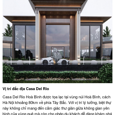
Vị trí đắc địa Casa Del Rio
Casa Del Rio Hoà Bình được tọa lạc tại vùng núi Hoà Bình, cách
Hà Nội khoảng 80km về phía Tây Bắc. Với vị trí lý tưởng, biệt thự
này không chỉ mang đến cảm giác thư giãn giữa không gian yên
bình của vùng quê mà còn cho phép du khách dễ dàng khám phá