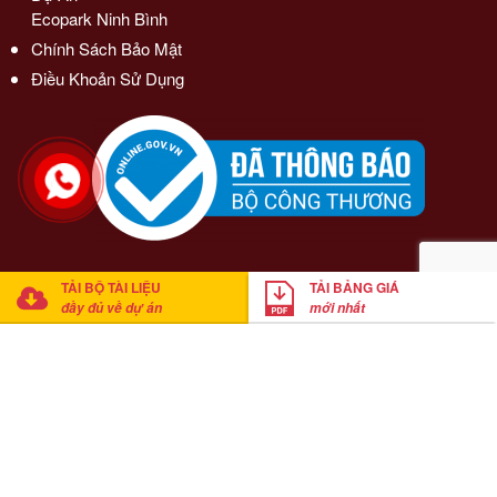
Ecopark Ninh Bình
Chính Sách Bảo Mật
Điều Khoản Sử Dụng
TẢI BỘ TÀI LIỆU
TẢI BẢNG GIÁ
đầy đủ về dự án
mới nhất
© 2021 Casa Del Rio Hòa Bình. Cung cấp bởi
Mathsoft Việt Nam
Anh Trung
đã tải xuống bảng giá
Click tải bảng giá ngay
20
phút trước